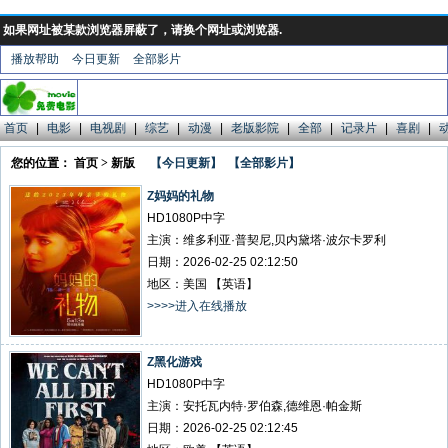
如果网址被某款浏览器屏蔽了，请换个网址或浏览器.
播放帮助
今日更新
全部影片
首页
|
电影
|
电视剧
|
综艺
|
动漫
|
老版影院
|
全部
|
记录片
|
喜剧
|
您的位置： 首页 > 新版
【今日更新】
【全部影片】
Z妈妈的礼物
HD1080P中字
主演：维多利亚·普契尼,贝内黛塔·波尔卡罗利
日期：2026-02-25 02:12:50
地区：美国 【英语】
>>>>进入在线播放
Z黑化游戏
HD1080P中字
主演：安托瓦内特·罗伯森,德维恩·帕金斯
日期：2026-02-25 02:12:45